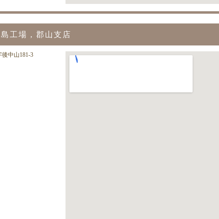
島工場 , 郡山支店
後中山181-3