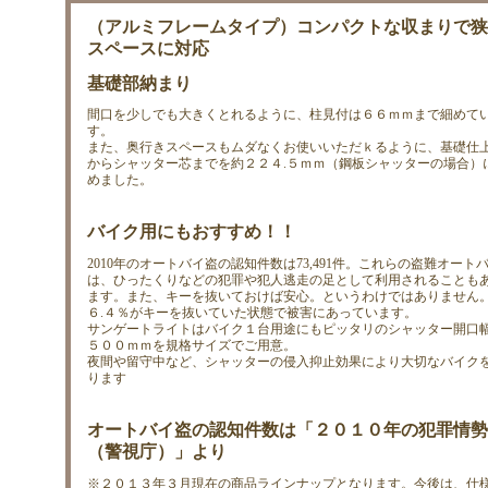
（アルミフレームタイプ）コンパクトな収まりで狭
スペースに対応
基礎部納まり
間口を少しでも大きくとれるように、柱見付は６６ｍｍまで細めて
す。
また、奥行きスペースもムダなくお使いいただｋるように、基礎仕
からシャッター芯までを約２２４.５ｍｍ（鋼板シャッターの場合）
めました。
バイク用にもおすすめ！！
2010年のオートバイ盗の認知件数は73,491件。これらの盗難オート
は、ひったくりなどの犯罪や犯人逃走の足として利用されることも
ます。また、キーを抜いておけば安心。というわけではありません
６.４％がキーを抜いていた状態で被害にあっています。
サンゲートライトはバイク１台用途にもピッタリのシャッター開口
５００ｍｍを規格サイズでご用意。
夜間や留守中など、シャッターの侵入抑止効果により大切なバイク
ります
オートバイ盗の認知件数は「２０１０年の犯罪情勢
（警視庁）」より
※２０１３年３月現在の商品ラインナップとなります。今後は、仕