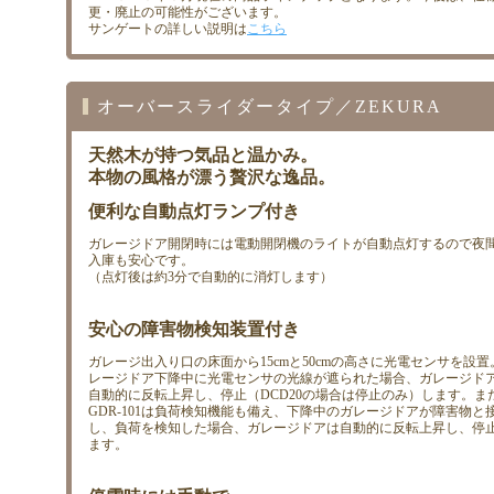
更・廃止の可能性がございます。
サンゲートの詳しい説明は
こちら
オーバースライダータイプ／ZEKURA
天然木が持つ気品と温かみ。
本物の風格が漂う贅沢な逸品。
便利な自動点灯ランプ付き
ガレージドア開閉時には電動開閉機のライトが自動点灯するので夜
入庫も安心です。
（点灯後は約3分で自動的に消灯します）
安心の障害物検知装置付き
ガレージ出入り口の床面から15cmと50cmの高さに光電センサを設置
レージドア下降中に光電センサの光線が遮られた場合、ガレージド
自動的に反転上昇し、停止（DCD20の場合は停止のみ）します。ま
GDR-101は負荷検知機能も備え、下降中のガレージドアが障害物と
し、負荷を検知した場合、ガレージドアは自動的に反転上昇し、停
ます。