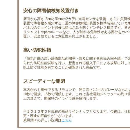
安心の障害物検知装置付き
床面から高さ15cmと50cmの2カ所に光電センサを装備。さらに負荷
装置で障害物を感知する二重の障害物検知装置を標準装備していま
パネルのジョイント部分は指はさみを防ぐピンチレス構造です。巻
りシャフトやphotoレールなど、人が触れる危険性がある部分をカバ
覆い、安全性とともに意匠性も向上させました。
高い防犯性指
「防犯性能の高い建物部品の開発・普及に関する官民合同会議」で
られた防犯性能試験を行い、想定される侵入手口による攻撃に対して
以上防ぐ性能を有することが確認された商品です。
スピーディーな開閉
車内からも操作できるリモコンで、開口高さ2.5ｍのガレージならお
10秒で開放、15秒で閉鎖します。これは当社電動シャッターの約３
上の速さで、開閉時のイライラ感を解消します。
※２０１３年３月現在の商品ラインナップとなります。今後は、仕
更・廃止の可能性がございます。
威風動々の詳しい説明は
こちら