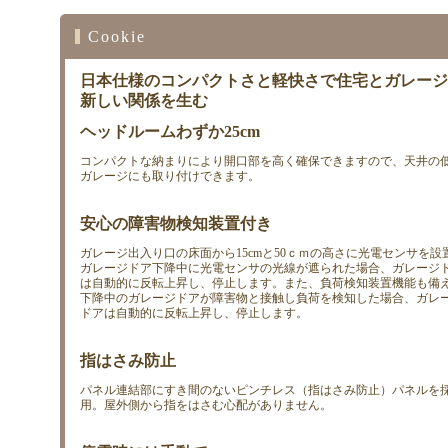
Cookie
日本仕様のコンパクトさと軽快さで住宅とガレージ
新しい関係を生む
ヘッドルームわずか25cm
コンパクトな納まりにより開口部を高く確保できますので、天井の
ガレージにも取り付けできます。
安心の障害物検知装置付き
ガレージ出入り口の床面から15cmと50ｃｍの高さに光電センサを設
ガレージドア下降中に光電センサの光線が遮られた場合、ガレージ
は自動的に反転上昇し、停止します。また、負荷検知装置機能も備
下降中のガレージドアが障害物と接触し負荷を検知した場合、ガレ
ドアは自動的に反転上昇し、停止します。
指はさみ防止
パネル連結部にすき間のないピンチレス（指はさみ防止）パネルを
用。屋外側から指をはさむ心配がありません。