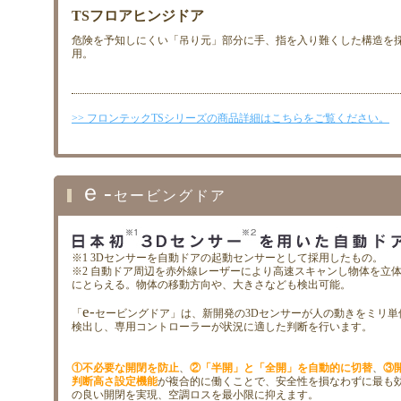
TSフロアヒンジドア
危険を予知しにくい「吊り元」部分に手、指を入り難くした構造を
用。
>> フロンテックTSシリーズの商品詳細はこちらをご覧ください。
ｅ-
セービングドア
※1 3Dセンサーを自動ドアの起動センサーとして採用したもの。
※2 自動ドア周辺を赤外線レーザーにより高速スキャンし物体を立
にとらえる。物体の移動方向や、大きさなども検出可能。
e-
「
セービングドア」は、新開発の3Dセンサーが人の動きをミリ単
検出し、専用コントローラーが状況に適した判断を行います。
①不必要な開閉を防止
、
②「半開」と「全開」を自動的に切替
、
③
判断高さ設定機能
が複合的に働くことで、安全性を損なわずに最も
の良い開閉を実現、空調ロスを最小限に抑えます。