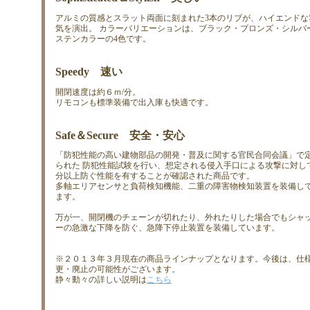
アルミの質感とスラット両面に刻まれた3本のリブが、ハイエンドな
気を演出。 カラーバリエーションは、ブラック・ブロンズ・シルバ
ステンカラーの4色です。
Speedy 速い
開閉速度は約６ｍ/分。
リモコンも標準装備で出入庫も快適です。
Safe＆Secure 安全・安心
「防犯性能の高い建物部品の開発・普及に関する官民合同会議」で
られた 防犯性能試験を行い、想定される侵入手口による攻撃に対し
分以上防ぐ性能を有することが確認された商品です。
多軸エリアセンサと負荷検知機能、二重の障害物検知装置を装備し
ます。
万が一、開閉機のチェーンが切れたり、外れたりした場合でもシャ
ーの急激な下降を防ぐ、急降下停止装置を装備しています。
※２０１３年３月現在の商品ラインナップとなります。今後は、仕
更・廃止の可能性がございます。
静々動々の詳しい説明は
こちら