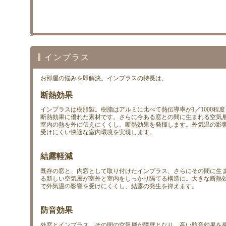
インプラス
お部屋の悩みを即解決。インプラスの特長は、
断熱効果
インプラスは樹脂製。樹脂はアルミに比べて熱伝導率が1／1000程度
断熱効果に優れた素材です。さらに今ある窓との間に生まれる空気
室内の熱を外に伝えにくくし、断熱効果を発揮します。外気温の影
受けにくい快適な室内環境を実現します。
結露軽減
既存の窓と、内窓として取り付けたインプラス、さらにその間に生
る新しい空気層が室外と室内をしっかり隔てる構造に。大きな断熱
で外気温の影響を受けにくくし、結露の発生を抑えます。
防音効果
外窓とインプラス、その間の空気層が障壁となり、高い防音効果を