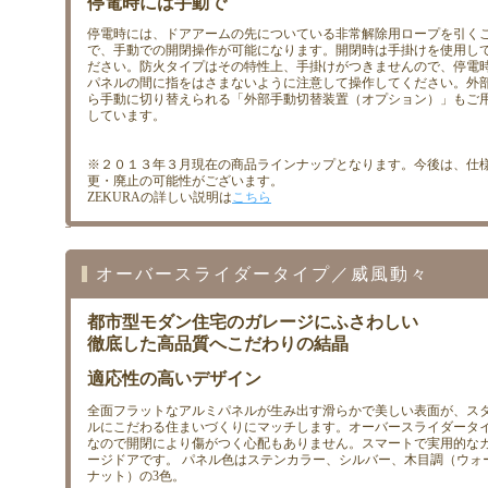
停電時には手動で
停電時には、ドアアームの先についている非常解除用ロープを引く
で、手動での開閉操作が可能になります。開閉時は手掛けを使用し
ださい。防火タイプはその特性上、手掛けがつきませんので、停電
パネルの間に指をはさまないように注意して操作してください。外
ら手動に切り替えられる「外部手動切替装置（オプション）」もご
しています。
※２０１３年３月現在の商品ラインナップとなります。今後は、仕
更・廃止の可能性がございます。
ZEKURAの詳しい説明は
こちら
オーバースライダータイプ／威風動々
都市型モダン住宅のガレージにふさわしい
徹底した高品質へこだわりの結晶
適応性の高いデザイン
全面フラットなアルミパネルが生み出す滑らかで美しい表面が、ス
ルにこだわる住まいづくりにマッチします。オーバースライダータ
なので開閉により傷がつく心配もありません。スマートで実用的な
ージドアです。 パネル色はステンカラー、シルバー、木目調（ウォ
ナット）の3色。