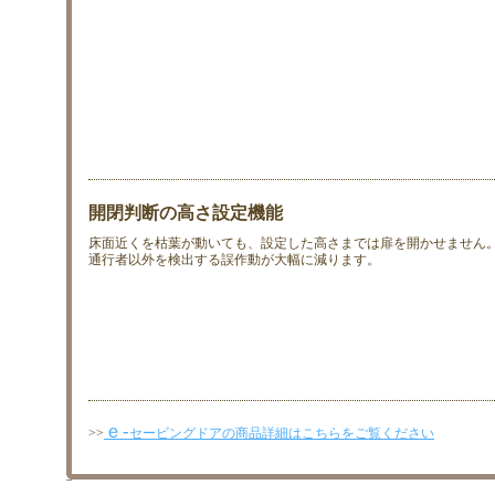
開閉判断の高さ設定機能
床面近くを枯葉が動いても、設定した高さまでは扉を開かせません
通行者以外を検出する誤作動が大幅に減ります。
ｅ-
>>
セービングドアの商品詳細はこちらをご覧ください