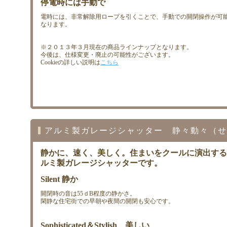
停電時には手動で
電時には、非常解除用ロープを引くことで、手動での開閉操作が可
なります。
※２０１３年３月現在の商品ラインナップとなります。
今後は、仕様変更・廃止の可能性がございます。
Cookieの詳しい説明は
こちら
アルミ製ガレージシャッター 静々動々（せ
静かに、速く、美しく。住まいをクールに演出する
ルミ製ガレージシャッターです。
Silent 静か
開閉時の音は55ｄB程度の静かさ。
閑静な住宅街での早朝や夜間の開閉も安心です。
Sophisticated＆Stylish 美しい