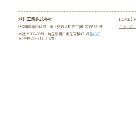
老川工業株式会社
HOME
ISO9001認証取得 国土交通大臣許可(般-27)第351号
ごあいさ
本社 〒333-0869 埼玉県川口市芝宮根町1-5 [
MAP
]
Tel. 048-267-2121 (代表)