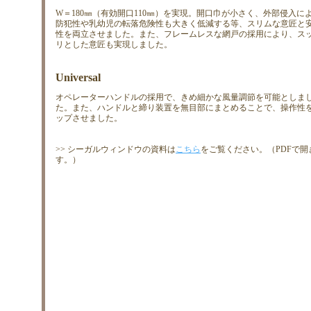
W＝180㎜（有効開口110㎜）を実現。開口巾が小さく、外部侵入に
防犯性や乳幼児の転落危険性も大きく低減する等、スリムな意匠と
性を両立させました。また、フレームレスな網戸の採用により、ス
リとした意匠も実現しました。
Universal
オペレーターハンドルの採用で、きめ細かな風量調節を可能としま
た。また、ハンドルと締り装置を無目部にまとめることで、操作性
ップさせました。
>> シーガルウィンドウの資料は
こちら
をご覧ください。（PDFで開
す。）