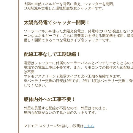
太陽の自然エネルギーを電気に換え、シャッターを開閉。
CO2削減を実現した環境配慮型窓シャッターです。
太陽光発電でシャッター開閉！
ソーラーパネルを使った太陽光発電は、発電時にCO2が発生しない
ーンなエネルギーです。さらに消費電力を抑える開閉機を採用。環
優しく開閉できるエコな電動タイプ窓シャッターです。
配線工事なしで工期短縮！
電源はシャッターに付属のソーラーパネルとバッテリーからとるの
現場での電気工事は不要です。また、リモコンでの操作のため配線
は不要。
マドモアスクリーンｓ殿堂タイプと比べ工期を短縮できます。
※バッテリー交換の目安は5年です。5年に1度はバッテリー交換（有
してください。
躯体内外への工事不要！
外壁を貫通する配線が不要なので、外壁はそのまま。
屋内も配線がないので見た目のスッキリです。
マドモア スクリーンSの詳しい説明は
こちら